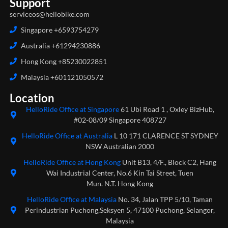
Support
serviceos@hellobike.com
Singapore +6593754279
Australia +61294230886
Hong Kong +85230022851
Malaysia +601121050572
Location
HelloRide Office at Singapore
61 Ubi Road 1 , Oxley BizHub,
#02-08/09 Singapore 408727
HelloRide Office at Australia
L 10 171 CLARENCE ST SYDNEY
NSW Australian 2000
HelloRide Office at Hong Kong
Unit B13, 4/F., Block C2, Hang
Wai Industrial Center, No.6 Kin Tai Street, Tuen
Mun. N.T. Hong Kong
HelloRide Office at Malaysia
No. 34, Jalan TPP 5/10, Taman
Perindustrian Puchong,Seksyen 5, 47100 Puchong, Selangor,
Malaysia