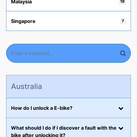
Malaysia
19
Singapore
7
Australia
How do I unlock a E-bike?
What should I do if I discover a fault with the
bike after unlocking it?