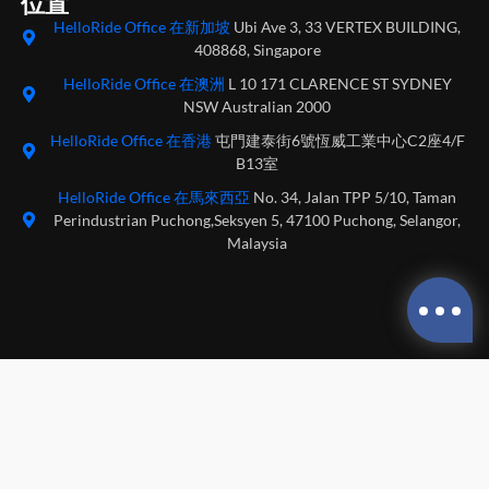
位置
HelloRide Office 在新加坡
Ubi Ave 3, 33 VERTEX BUILDING,
408868, Singapore
HelloRide Office 在澳洲
L 10 171 CLARENCE ST SYDNEY
NSW Australian 2000
HelloRide Office 在香港
屯門建泰街6號恆威工業中心C2座4/F
B13室
HelloRide Office 在馬來西亞
No. 34, Jalan TPP 5/10, Taman
Perindustrian Puchong,Seksyen 5, 47100 Puchong, Selangor,
Malaysia