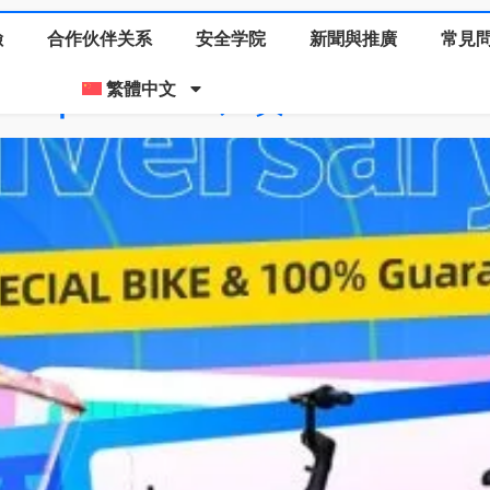
險
合作伙伴关系
安全学院
新聞與推廣
常見
 Spot & Win比賽
繁體中文