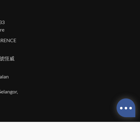
 33
re
LARENCE
6號恆威
Jalan
elangor,