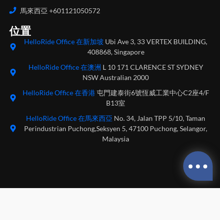
馬來西亞 +601121050572
位置
HelloRide Office 在新加坡
Ubi Ave 3, 33 VERTEX BUILDING,
408868, Singapore
HelloRide Office 在澳洲
L 10 171 CLARENCE ST SYDNEY
NSW Australian 2000
HelloRide Office 在香港
屯門建泰街6號恆威工業中心C2座4/F
B13室
HelloRide Office 在馬來西亞
No. 34, Jalan TPP 5/10, Taman
Perindustrian Puchong,Seksyen 5, 47100 Puchong, Selangor,
Malaysia