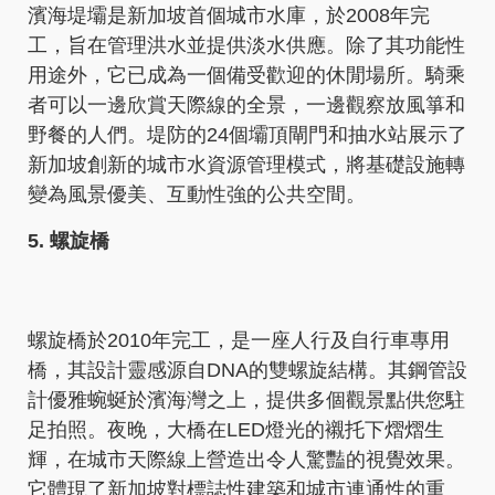
濱海堤壩是新加坡首個城市水庫，於2008年完
工，旨在管理洪水並提供淡水供應。除了其功能性
用途外，它已成為一個備受歡迎的休閒場所。騎乘
者可以一邊欣賞天際線的全景，一邊觀察放風箏和
野餐的人們。堤防的24個壩頂閘門和抽水站展示了
新加坡創新的城市水資源管理模式，將基礎設施轉
變為風景優美、互動性強的公共空間。
5. 螺旋橋
螺旋橋於2010年完工，是一座人行及自行車專用
橋，其設計靈感源自DNA的雙螺旋結構。其鋼管設
計優雅蜿蜒於濱海灣之上，提供多個觀景點供您駐
足拍照。夜晚，大橋在LED燈光的襯托下熠熠生
輝，在城市天際線上營造出令人驚豔的視覺效果。
它體現了新加坡對標誌性建築和城市連通性的重