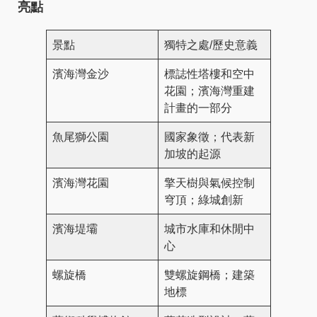
亮點
景點
獨特之處/歷史意義
濱海灣金沙
標誌性塔樓和空中
花園；濱海灣重建
計畫的一部分
魚尾獅公園
國家象徵；代表新
加坡的起源
濱海灣花園
擎天樹與氣候控制
穹頂；綠城創新
濱海堤壩
城市水庫和休閒中
心
螺旋橋
雙螺旋鋼橋；建築
地標