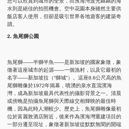
您可以欣賞到城市的全景，而濱海灣波光粼粼的海
水則是絕佳的拍照機會。空中花園本身雖然主要供
飯店客人使用，但卻是吸引世界各地遊客的建築奇
蹟。
2. 魚尾獅公園
魚尾獅——半獅半魚——是新加坡的國家象徵，象
徵著這座城市的起源——一個漁村，以及它最初的
名字——新加坡拉（“獅城”）。這座8.6公尺高的魚
尾獅雕像於1972年揭幕，噴湧的泉水直瀉濱海
灣，成為新加坡最具代表性的攝影背景之一。清晨
或傍晚是拍攝魚尾獅與天際線交相輝映的最佳時
機，因為此時人潮較少。歷史上，魚尾獅雕像最初
位於富麗敦酒店附近，後來作為濱海灣重建項目的
一部分遷至現址，象徵著新加坡從默默無聞的開端