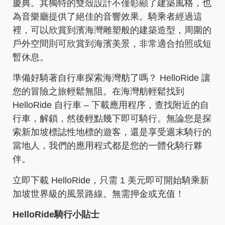
慶典。其獨特的雙殼設計不僅彰顯了建築風格，也
為音樂廳提供了絕佳的音響效果。騎乘者經過這
裡，可以欣賞到濱海灣雕塑般的建築造型，周圍的
戶外空間則可欣賞到海濱美景，非常適合拍照或短
暫休息。
準備好騎著自行車探索海灣舫了嗎？ HelloRide 讓
您的冒險之旅輕鬆無阻。在海灣舫輕鬆找到
HelloRide 自行車 – 下載應用程序，查找附近的自
行車，解鎖，然後輕點幾下即可騎行。無論您是探
索新加坡標誌性地標的遊客，還是享受週末騎行的
當地人，我們的應用程式都是您的一體化騎行夥
伴。
立即下載 HelloRide，只需 1 美元即可開始騎乘新
加坡世界級的風景路線。無需押金或充值！
HelloRide騎行小貼士